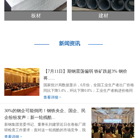
板材
建材
【7月11日】期钢震荡偏弱 铁矿跌超3% 钢价
将......
国家统计局数据显示，6月份，全国工业生产者出厂价格
同比下降5.4%，环比下降0.8%；工业生产者购进价格同
比下降6.5%，环比下降1.1%。上半年，工业生产者出厂
查看详细 >
价格比上年同期下降3.1%，工业生产者...
30%的钢企可能倒闭！钢铁央企、国企、民
企纷纷发声：新一轮残酷...
新钢集团党委书记、董事长刘建荣近日在卷板厂调
研检查工作要求：面对这一轮残酷的市场竞争，我
们一定要牢牢抓好品种优化提升工作。当前钢材市
查看详细 >